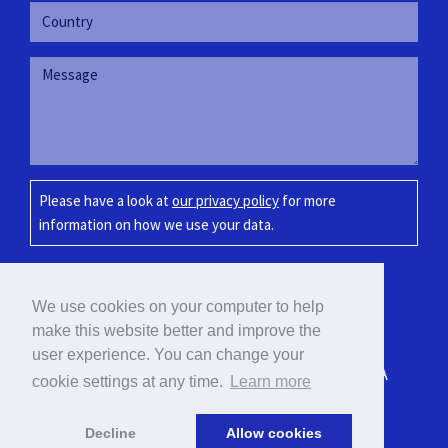
Please have a look at
our privacy policy
for more
information on how we use your data.
SUBMIT
We use cookies on your computer to help
make this website better and improve the
user experience. You can change your
BLOEMOND 7-C, PARADERA, ARUBA
cookie settings at any time.
Learn more
info@vcc-int.com / +297 583-7072
Decline
Allow cookies
© 2026 VCC International N.V.
|
Privacy Policy