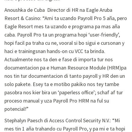
Anoushka de Cuba Director di HR na Eagle Aruba
Resort & Casino: “Ami ta uzando Payroll Pro 5 aña, pero
Eagle Resort mes ta uzando e programa pa mas aña
caba. Payroll Pro ta un programa hopi ‘user-friendly’,
hopi facil pa traha cu ne, vooral si bo sigui e cursonan y
haci e trainingsnan hands-on cu VCC ta brinda.
Actualmente nos ta den e fase di importa tur nos
documentacion pa e Human Resource Module (HRM)pa
nos tin tur documentacion di tanto payroll y HR den un
solo pakete. Esey ta e motibo pakiko nos tey tambe
pasobra nos kier bira un ‘paperless office’; schaf af tur
proceso manual y uza Payroll Pro HRM na ful su
potencial!”
Stephalyn Paesch di Access Control Security N.V.: “Mi
mes tin 1 aña trahando cu Payroll Pro, y pa mi e ta hopi